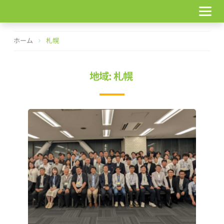
コ
ン
テ
ン
ホーム
札幌
ツ
へ
ス
地域: 札幌
キ
ッ
プ