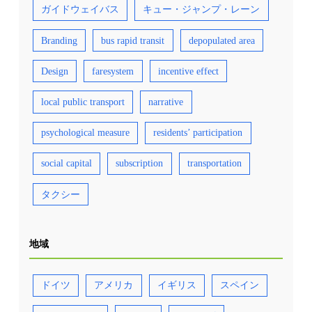
ガイドウェイバス
キュー・ジャンプ・レーン
Branding
bus rapid transit
depopulated area
Design
faresystem
incentive effect
local public transport
narrative
psychological measure
residents’ participation
social capital
subscription
transportation
タクシー
地域
ドイツ
アメリカ
イギリス
スペイン