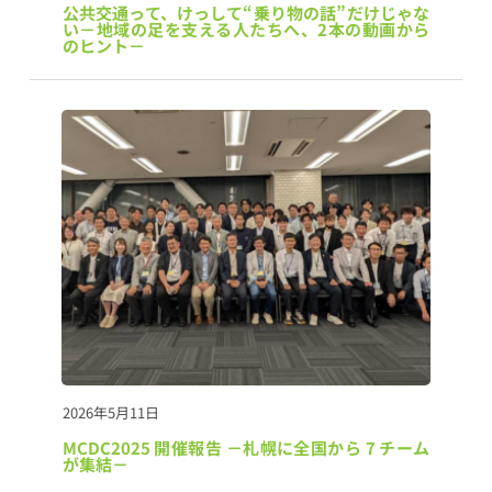
公共交通って、けっして“乗り物の話”だけじゃな
い－地域の足を支える人たちへ、2本の動画から
のヒント－
2026年5月11日
MCDC2025 開催報告 －札幌に全国から 7 チーム
が集結－