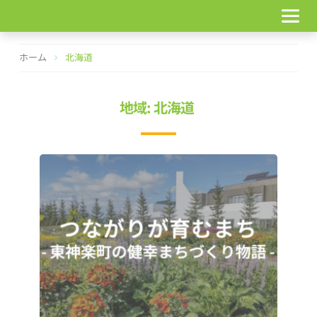
コ
ン
テ
ン
ホーム
北海道
ツ
へ
ス
地域: 北海道
キ
ッ
プ