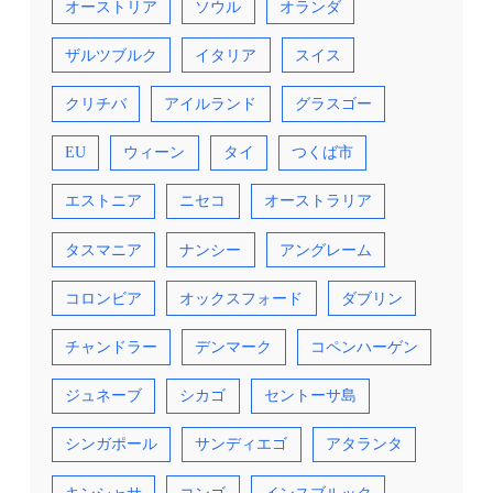
オーストリア
ソウル
オランダ
ザルツブルク
イタリア
スイス
クリチバ
アイルランド
グラスゴー
EU
ウィーン
タイ
つくば市
エストニア
ニセコ
オーストラリア
タスマニア
ナンシー
アングレーム
コロンビア
オックスフォード
ダブリン
チャンドラー
デンマーク
コペンハーゲン
ジュネーブ
シカゴ
セントーサ島
シンガポール
サンディエゴ
アタランタ