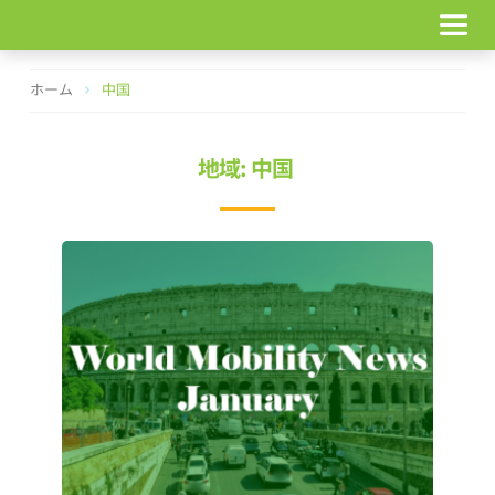
コ
ン
テ
ン
ホーム
中国
ツ
へ
ス
地域: 中国
キ
ッ
プ