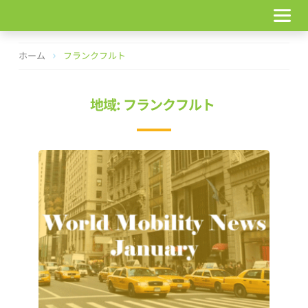
コ
ン
テ
ン
ホーム
フランクフルト
ツ
へ
ス
地域: フランクフルト
キ
ッ
プ