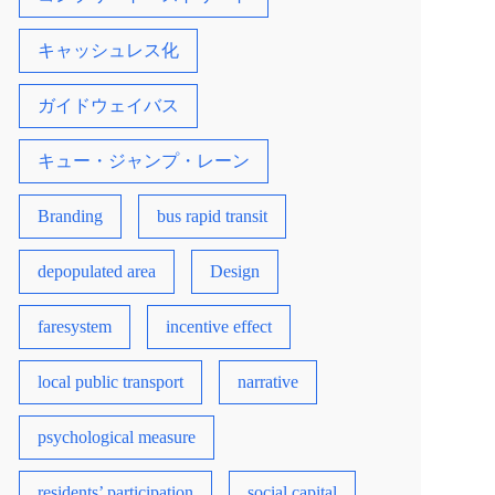
キャッシュレス化
ガイドウェイバス
キュー・ジャンプ・レーン
Branding
bus rapid transit
depopulated area
Design
faresystem
incentive effect
local public transport
narrative
psychological measure
residents’ participation
social capital