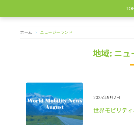
コ
TO
ン
テ
ン
ツ
ホーム
ニュージーランド
へ
ス
キ
地域: ニ
ッ
プ
2025年9月2日
世界モビリティニ