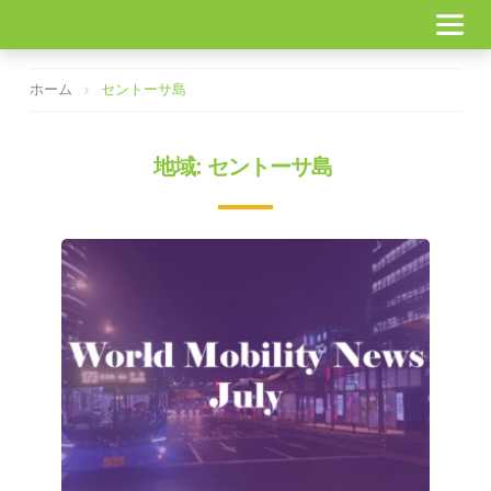
コ
ン
テ
ン
ホーム
セントーサ島
ツ
へ
ス
地域: セントーサ島
キ
ッ
プ