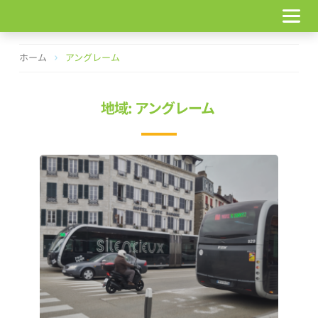
コ
ン
テ
ン
ホーム
アングレーム
ツ
へ
ス
地域: アングレーム
キ
ッ
プ