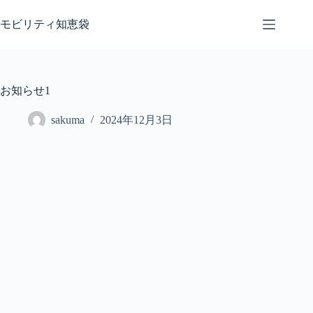
コ
ン
モビリティ知恵袋
テ
ン
ツ
へ
お知らせ1
ス
キ
sakuma
2024年12月3日
ッ
プ